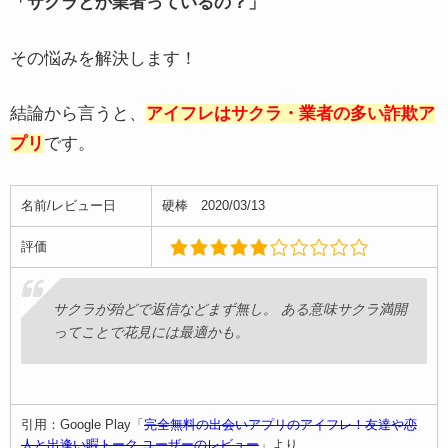
「サクラとか業者っているの？」
その悩みを解決します！
結論から言うと、
アイフレはサクラ・業者の多い詐欺ア
プリ
です。
名前/レビュー日
硬棒 2020/03/13
評価
サクラが殆どで返信などまず無し。 ある意味サクラ満開
ってことで花見には最適かも。
引用：Google Play「
完全無料の出会いアプリのアイフレ！友達や恋
人と出逢い暇トーク ユーザーのレビュー
」より