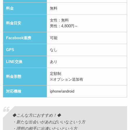
他のアプリと比べて、Omiaiはおすすめされる女性
料金
無料
が好みである事の確率が圧倒的に高いです。
女性：無料
料金目安
男性：4,800円～
恋人探しアプリではありますが、婚活利用してい
る女性も多いです。
Facebook連携
可能
GPS
なし
女性が完全無料になった事でサクラっぽい人の数
LINE交換
あり
が増えたのが残念です。
定額制
料金形態
※オプション追加有
対応機種
iphone/android
1000aki
3
いいね！のランキングでテンションUP
2018年7月19日
◆こんな方におすすめ！◆
・新たな出会いがあればいいなという方
・理想の相手に出逢いたいという方