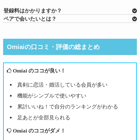
真面目な方が多いです
登録料はかかりますか？
ペアで会いたいとは？
2018年6月21日
LoveApp（ラブアップ）
【関連記事】
omiaiのペアで会いたいとは？意味と使い方を解説！
他にもマッチングアプリを使用しました
Omiaiの口コミ・評価の総まとめ
が、”Omiai”というアプリ名がキャッチーなことも
あってか、比較的に真剣な出逢いや結婚を前提と
してパートナーを探している方が多い様に感じま
Omiai のココが良い！
した。
真剣に恋活・婚活している会員が多い
異性(男性)の層は使っていたとこと比較的30代の
機能がシンプルで使いやすい
方が多いイメージでした。
累計いいね！で自分のランキングがわかる
足あとが全部見られる
Omiai のココがダメ！
sanba
4