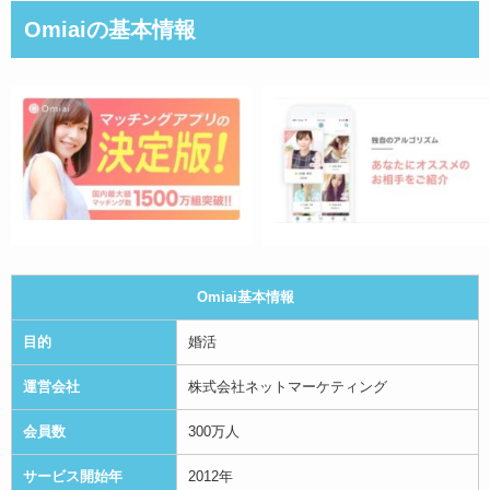
す。
Omiaiの基本情報
清楚な方が多い印象です。
また、絞り込み検索も充実しているためとても使
いやすいです。
料金も納得です。
あとは素敵な人を見つけられるかだと思います。
人数もとても多く登録しているため綺麗な方もい
らっしゃいます。
おすすめアプリです！
Omiai基本情報
目的
婚活
ボラン
3
運営会社
株式会社ネットマーケティング
サクラっぽい女性が増えたのが残念
会員数
300万人
2018年8月8日
サービス開始年
2012年