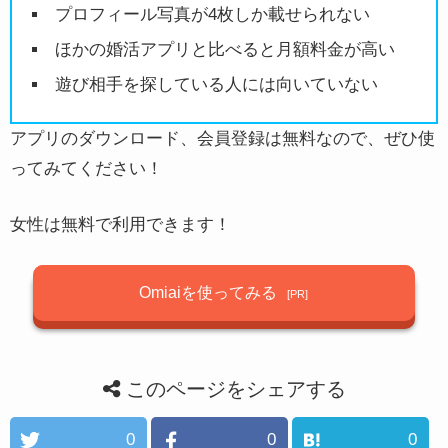
プロフィール写真が4枚しか載せられない
真剣度合いが高いです
ほかの婚活アプリと比べると月額料金が高い
2018年1月17日
遊び相手を探している人には向いていない
名前がまずいいんでしょうね。
アプリのダウンロード、会員登録は無料なので、ぜひ使
Omiai、出会いのアプリというより婚活のアプリと
ってみてください！
いう感じの名前がします。
女性は無料で利用できます！
だからかどうか分かりませんが、真剣交際を求め
る女性が多くて安心できると思いますよ。また、
Omiaiを使ってみる
Facebook連携なのもプラスポイントです。
このページをシェアする
0
0
0