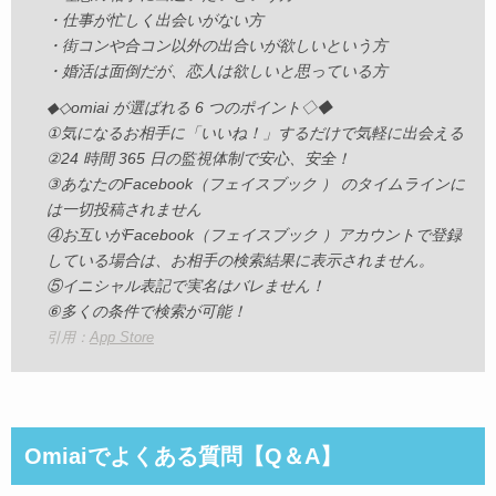
Omiaiの機能の中でも気に入っているのが「いい
・仕事が忙しく出会いがない方
ね！」の累計がランキングになっていることで
・街コンや合コン以外の出合いが欲しいという方
・婚活は面倒だが、恋人は欲しいと思っている方
す。
◆◇omiai が選ばれる 6 つのポイント◇◆
①気になるお相手に「いいね！」するだけで気軽に出会える
30代に入り昔ほど自分に自信が持てなくなりまし
②24 時間 365 日の監視体制で安心、安全！
たが、ランキングを見ることで「まだまだ捨てた
③あなたのFacebook（フェイスブック ） のタイムラインに
もんじゃない」と希望をもらえているような気持
は一切投稿されません
④お互いがFacebook（フェイスブック ）アカウントで登録
になります。
している場合は、お相手の検索結果に表示されません。
⑤イニシャル表記で実名はバレません！
自信が持てることでアプリを使わず、実生活での
⑥多くの条件で検索が可能！
出会いやそこからの発展も上手くいくようになり
引用：
App Store
ました。
Omiaiでよくある質問【Q＆A】
NR
3