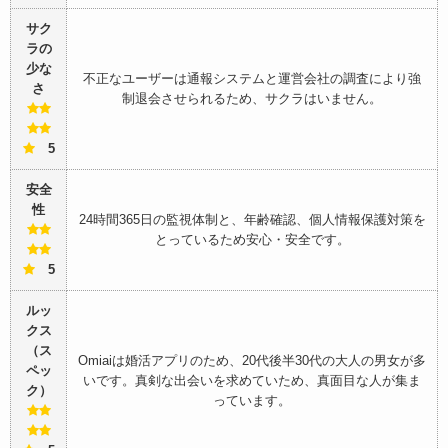
サク
ラの
少な
不正なユーザーは通報システムと運営会社の調査により強
さ
制退会させられるため、サクラはいません。
5
安全
性
24時間365日の監視体制と、年齢確認、個人情報保護対策を
とっているため安心・安全です。
5
ルッ
クス
（ス
Omiaiは婚活アプリのため、20代後半30代の大人の男女が多
ペッ
いです。真剣な出会いを求めていため、真面目な人が集ま
ク）
っています。