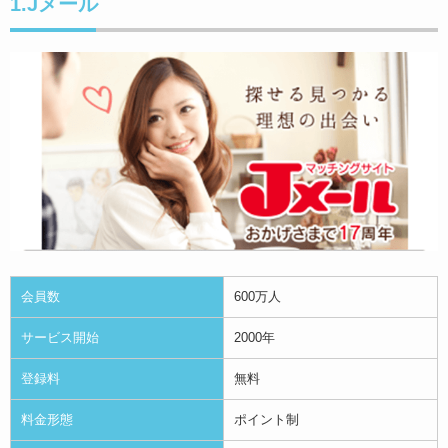
1.Jメール
会員数
600万人
サービス開始
2000年
登録料
無料
料金形態
ポイント制