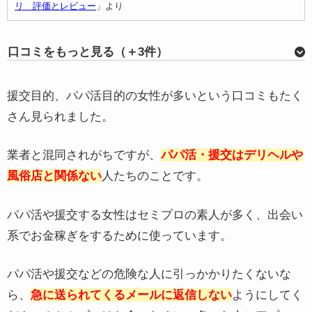
リ 評価とレビュー
」より
口コミをもっと見る（＋3件）
名前/レビュー日
ヒジヒジ 2019/10/10
援交目的、パパ活目的の女性が多いという口コミもたく
評価
さん見られました。
業者と混同されがちですが、
パパ活・援交はデリヘルや
メモ数も内容も見れなくなった
最近はパパ活女性が増え過ぎの印象。お茶や食事でお金を
風俗店と関係ない
人たちのことです。
請求されるような相手とは、会おうともメールしようとも
思えない。
パパ活や援交する女性はセミプロの素人が多く、出会い
系でお金稼ぎをするために使っています。
引用：App Store「
出会いはワクワク（わくわく）-マッチングアプ
パパ活や援交などの危険な人に引っかかりたくないな
リ 評価とレビュー
」より
ら、
急に送られてくるメールに返信しない
ようにしてく