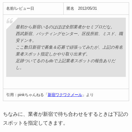
名前/レビュー日
匿名 2012/05/31
最初から新宿いるのはほぼ全部業者かセミプロだな。
西武新宿、バッティングセンター、区役所前、ミスド、職
安ドンキ。
ここ数日新宿で募集＆応募で頑張ってみたが、上記の有名
業者スポット指定しかやり取り出来ず。
足跡ついてるのもdbで上記業者スポットの報告ありだ
し。
引用：pinkちゃんねる「
新宿ワクワクメール
」より
ちなみに、業者が新宿で待ち合わせをするときは下記の
スポットを指定してきます。