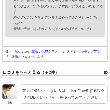
サクラ、個人でやってる人から大体メッセ飛んできます。
もはやこのアプリ自体が円デリ斡旋アプリみたいなもので
す。
割り切りだけを考えている人はやってみたらいかがでしょ
うか？
普通の出会いを求めてる人はやめたほうがいいです
引用：App Store「
出会いはワクワク（わくわく）-マッチングアプ
リ 評価とレビュー
」より
口コミをもっと見る（＋2件）
名前/レビュー日
kpajgj 2019/06/01
業者に会いたくない人は、下記で紹介するワク
評価
ワクDBというサイトを使ってみてください。
吉村
これじゃワクワクメールじゃなくてイライラメールだな