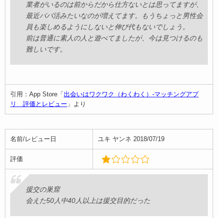
業者がいるのは前からだから仕方ないとは思ってますが、
最近パパ活みたいなのが増えてます。もうちょっと男性会
員も楽しめるようにしないと伸び代もないでしょう。
前は普通に素人の人と遊べてましたが、今は見つけるのも
難しいです。
引用：App Store「
出会いはワクワク（わくわく）-マッチングアプ
リ 評価とレビュー
」より
名前/レビュー日
ユキ ヤンネ 2018/07/19
評価
援交の巣窟
会えた50人中40人以上は援交目的だった