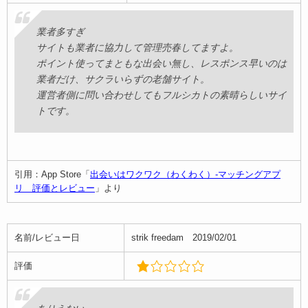
評価
業者多すぎ
援交女しかいないよ笑
サイトも業者に協力して管理売春してますよ。
普通の人がいないと思う笑
ポイント使ってまともな出会い無し、レスポンス早いのは
業者だけ、サクラいらずの老舗サイト。
運営者側に問い合わせしてもフルシカトの素晴らしいサイ
トです。
引用：App Store「
出会いはワクワク（わくわく）-マッチングアプ
リ 評価とレビュー
」より
引用：App Store「
出会いはワクワク（わくわく）-マッチングアプ
リ 評価とレビュー
」より
名前/レビュー日
strik freedam 2019/02/01
評価