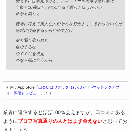
会えるには会えるけど、プロフィール画像は絶対嘘だ
年齢も10歳はサバ読んでると思ったほうがいい
体型も同じく
普通に考えて美人な人がそんな都合よくいるわけないんだ
絶対に後悔するからやめておけ
金も騙し取られた
信用するな
今すぐ足を洗え
今なら間に合うから
引用：App Store「
出会いはワクワク（わくわく）-マッチングアプ
リ 評価とレビュー
」より
業者に返信するとほぼ100％会えますが、口コミにある
ように
プロフ写真通りの人とはまず会えない
と思ってお
きましょう。