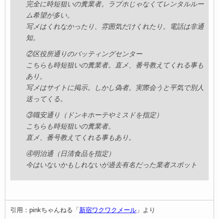
完全に時短狙いの糞業者。ラブホじゃなくてレンタルルー
ム希望が多い。
写メはくれなかったり、雰囲気だけくれたり。電話は非通
知。
②区役所通りのバッティングセンター
こちらも時短狙いの糞業者。直メ、番号教えてくれる事も
あり。
写メはサイトに掲示。しかし偽者。実際会うと平気で別人
送ってくる。
③職安通り（ドンキホーテやミスドを指定）
こちらも時短狙いの糞業者。
直メ、番号教えてくれる事もあり。
④明治通（日清食品を指定）
今はいないかもしれないが過去有名だった業者スポット
引用：pinkちゃんねる「
新宿ワクワクメール
」より