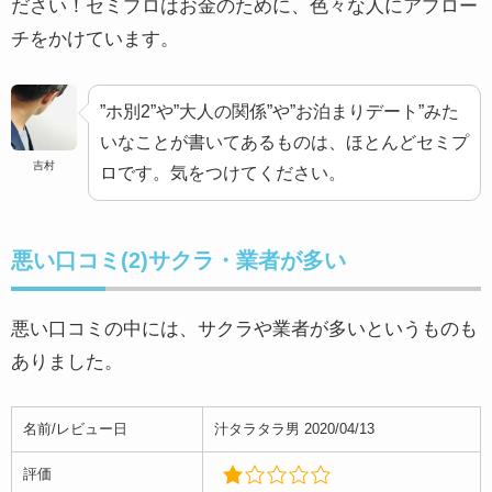
ださい！セミプロはお金のために、色々な人にアプロー
名前/レビュー日
神ってるやまた 2018/03/17
チをかけています。
評価
”ホ別2”や”大人の関係”や”お泊まりデート”みた
いなことが書いてあるものは、ほとんどセミプ
おわこん
吉村
普通に出会い探してる女性はみんなマッチングアプリの方
ロです。気をつけてください。
に行っちゃいましたね
ここに残ってるのは援交目的ばかり
残念ながらオワコンかな
悪い口コミ(2)サクラ・業者が多い
悪い口コミの中には、サクラや業者が多いというものも
引用：App Store「
出会いはワクワク（わくわく）-マッチングアプ
ありました。
リ 評価とレビュー
」より
名前/レビュー日
汁タラタラ男 2020/04/13
名前/レビュー日
カバオま 2020/03/08
評価