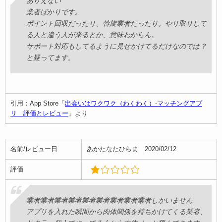
ありえない
業者ばかりです。
ポイント回収だったり、斡旋業者だったり。やり取りして
る人と違う人が来るとか、意味わからん。
サポート対応もしてるように見せかけてるだけなのでは？
と疑ってます。
引用：App Store「
出会いはワクワク（わくわく）-マッチングアプ
リ 評価とレビュー
」より
名前/レビュー日
あかたなたひらま 2020/02/12
評価
業者業者業者業者業者業者業者業者業者しかいません
アプリを入れた瞬間から肉体関係を持ちかけてくる業者、