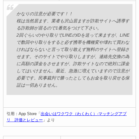
かなりの注意が必要です！！
桜は当然居ます、業者も沢山居ますが詐欺サイトへ誘導す
る詐欺師が居るので1番気をつけて下さい。
2回ぐらいのやり取りでLINEのIDを送って来ますが、LINE
で数回やり取りをすると必ず携帯を機種変や壊れて買わな
ければならないと言って取り敢えず無料のサイトへ登録さ
せます。そのサイトでやり取りしますが、連絡先交換の為
に高額の課金をさせますが、詐欺サイトなので絶対に課金
してはいけません。最近、急激に増えていますので注意が
必要です。民事裁判で勝ったとしてもお金を取り戻せる保
証は一切ありません。
引用：App Store「
出会いはワクワク（わくわく）-マッチングアプ
リ 評価とレビュー
」より