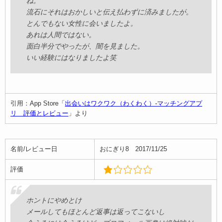
ね。
流石にそれはおかしいと伝え払わずに済みましたが。
とんでもない女性に会いましたよ。
あれは人間ではない。
面白半分でやったが、闇を見ました。
いい経験にはなりましたよ笑
引用：App Store「
出会いはワクワク（わくわく）-マッチングアプ
リ 評価とレビュー
」より
名前/レビュー日
おにぎり8 2017/11/25
評価
ホントにやめとけ
メールしてもほとんど返事は返ってこないし