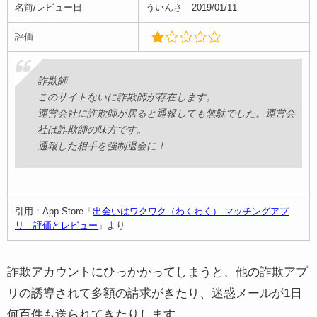
名前/レビュー日
ういんさ 2019/01/11
評価
詐欺師
このサイトないに詐欺師が存在します。
運営会社に詐欺師が居ると通報しても無駄でした。運営会
社は詐欺師の味方です。
通報した相手を強制退会に！
引用：App Store「
出会いはワクワク（わくわく）-マッチングアプ
リ 評価とレビュー
」より
詐欺アカウントにひっかかってしまうと、他の詐欺アプ
リの誘導されて多額の請求がきたり、迷惑メールが1日
何百件も送られてきたりします。