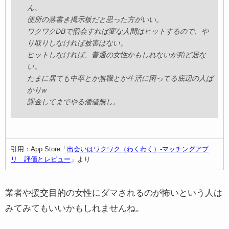
ん。
返してくれ〜
便所の落書き掲示板だと思った方がいい。
ポイント浪費させるのに業者も一役かってるからあまり真
ワクワクDBで照会すれば変な人間はヒットするので、や
剣に排除する気は無いんじゃないかな
り取りしなければ被害はない。
ヒットしなければ、普通の女性かもしれないが殆ど居な
い。
たまに居ても中卒とか無職とか生活に困ってる底辺の人ば
引用：App Store「
出会いはワクワク（わくわく）-マッチングアプ
かりw
リ 評価とレビュー
」より
課金してまでやる価値無し。
引用：App Store「
出会いはワクワク（わくわく）-マッチングアプ
リ 評価とレビュー
」より
業者や援交目的の女性にダマされるのが怖いという人は
みてみてもいいかもしれませんね。