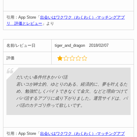
引用：App Store「
出会いはワクワク（わくわく）-マッチングアプ
リ 評価とレビュー
」より
名前/レビュー日
tiger_and_dragon 2018/02/07
評価
だいたい条件付きかパパ活
若いコが紳士的、ゆとりのある、経済的に、夢を叶えるた
め、勉強忙しくバイトできなくて金欠、などと理由つけて
パパ活するアプリに成り下がりました。運営サイドは、パ
パ活のカテゴリ作って欲しいです。
引用：App Store「
出会いはワクワク（わくわく）-マッチングアプ