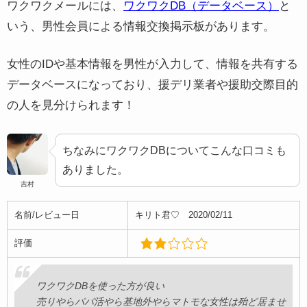
ワクワクメールには、
ワクワクDB（データベース）
と
すでにこのアプリで結構な課金しているのに全然出会えな
いう、男性会員による情報交換掲示板があります。
い。メッセージ来たと思ったら、業者とか援交目的のバ
カ。女性会員は無料だからいいが男性会員にとっては本当
に金の無駄だと思う。このアプリにはまともな奴がいな
女性のIDや基本情報を男性が入力して、情報を共有する
い。こんなアプリで無駄金使うくらいならコンビニで飯買
データベースになっており、援デリ業者や援助交際目的
った方が絶対いい。
の人を見分けられます！
ちなみにワクワクDBについてこんな口コミも
引用：App Store「
出会いはワクワク（わくわく）-マッチングアプ
リ 評価とレビュー
ありました。
」より
吉村
名前/レビュー日
キリト君♡ 2020/02/11
名前/レビュー日
yucota 2019/04/24
評価
評価
ワクワクDBを使った方が良い
業者だらけ
売りやらパパ活やら基地外やらマトモな女性は殆ど居ませ
業者が多いのは分かっていたが業者と報告したらポイント