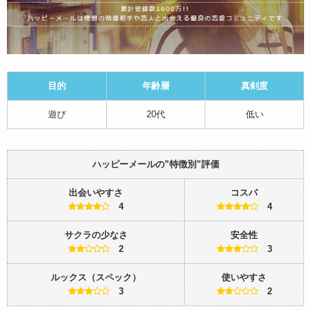
目的
年齢層
真剣度
遊び
20代
低い
ハッピーメールの”特徴別”評価
出会いやすさ
コスパ
4
4
サクラの少なさ
安全性
2
3
ルックス（スペック）
使いやすさ
3
2