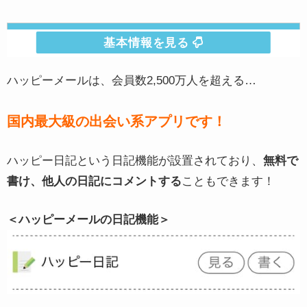
ハッピーメール 基本情報
目的
遊び
ハッピーメールは、会員数2,500万人を超える…
運営会社
株式会社アイベック
国内最大級の出会い系アプリです！
会員数
2,500万人
サービス開始年
2001年
ハッピー日記という日記機能が設置されており、
無料で
料金
無料
書け、他人の日記にコメントする
こともできます！
料金目安
メール1通50円
＜ハッピーメールの日記機能＞
Facebook連携
なし
GPS
なし
LINE交換
あり