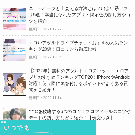
ニューハーフと出会える方法とは？出会い系アプ
リ5選！本当にヤれたアプリ・掲示板の探し方やコ
ツを紹介
更新日：2021.12.29
エロいアダルトライブチャットおすすめ人気ラン
キング20選！口コミから徹底比較！
更新日：2022.10.04
【2022年】無料のアダルトエロチャット・エロア
プリおすすめランキングTOP20！iPhoneやAndroid
対応！使う際に気を付けるポイントやよくある質
問をご紹介！
更新日：2022.11.14
YYCを攻略する6つのコツ！プロフィールのコツや
デートの誘い方などを紹介！【例文つき】
更新日：
2020.08.13