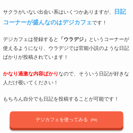
運営会社
株式会社NORG
日記
サクラがいない出会い系はいくつかありますが、
会員数
10万人以上
コーナーが盛んなのはデジカフェ
です！
サービス開始年
2000年
デジカフェは登録すると
「ウラデジ」
というコーナーが
料金形態
ポイント制
使えるようになり、ウラデジでは官能小説のような日記
男性：料金の目安
メール1通200円
ばかりが投稿されています！
女性：料金の目安
無料
かなり過激な内容ばかり
なので、そういう日記が好きな
Facebook連携
なし
人だけ覗いてください！
GPS
×
もちろん自分でも日記を投稿することが可能です！
LINE交換
〇
対応機種
iPhone / Android
デジカフェを使ってみる