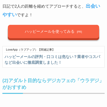
料金形態
ポイント制
出会い
日記で2人の距離を縮めてアプローチすると、
対応機種
iphone/android
やすい
ですよ！
ハッピーメールを使ってみる
LoveApp（ラブアップ）
【関連記事】
ハッピーメールの評判・口コミは危ない？業者やコスパ
など出会いに徹底調査しました！
(2)アダルト目的ならデジカフェの「ウラデジ」
がおすすめ