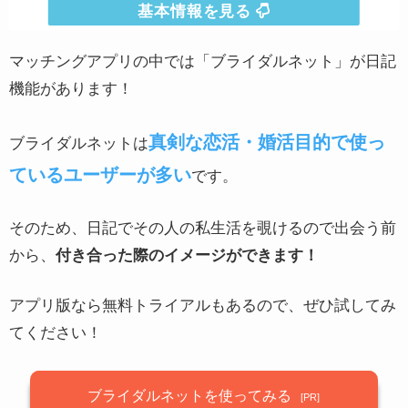
ブライダルネットの基本情報
運営会社
株式会社IBJ
マッチングアプリの中では「ブライダルネット」が日記
会員数
31万人
機能があります！
サービス開始年
2000年
真剣な恋活・婚活目的で使っ
ブライダルネットは
料金形態
月額制
ているユーザーが多い
です。
男性：料金の目安
3,980円
そのため、日記でその人の私生活を覗けるので出会う前
女性：料金の目安
3,980円
から、
付き合った際のイメージができます！
Facebook連携
なし
GPS
×
アプリ版なら無料トライアルもあるので、ぜひ試してみ
てください！
LINE交換
〇
対応機種
iPhone / Android /WEB
ブライダルネットを使ってみる